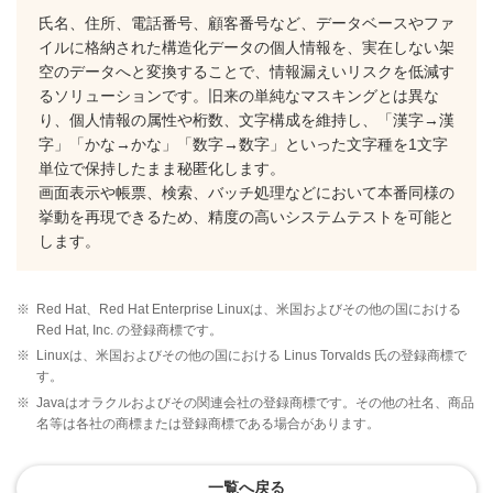
氏名、住所、電話番号、顧客番号など、データベースやファ
イルに格納された構造化データの個人情報を、実在しない架
空のデータへと変換することで、情報漏えいリスクを低減す
るソリューションです。旧来の単純なマスキングとは異な
り、個人情報の属性や桁数、文字構成を維持し、「漢字→漢
字」「かな→かな」「数字→数字」といった文字種を1文字
単位で保持したまま秘匿化します。
画面表示や帳票、検索、バッチ処理などにおいて本番同様の
挙動を再現できるため、精度の高いシステムテストを可能と
します。
※
Red Hat、Red Hat Enterprise Linuxは、米国およびその他の国における
Red Hat, Inc. の登録商標です。
※
Linuxは、米国およびその他の国における Linus Torvalds 氏の登録商標で
す。
※
Javaはオラクルおよびその関連会社の登録商標です。その他の社名、商品
名等は各社の商標または登録商標である場合があります。
一覧へ戻る