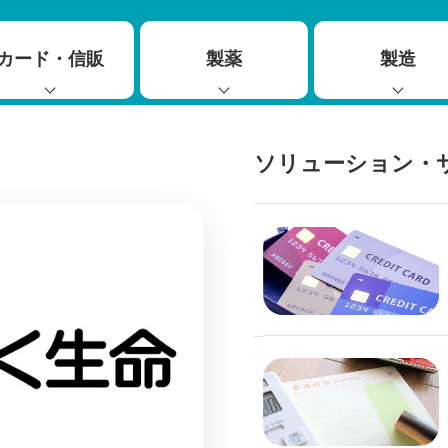
カード・信販
製薬
製造
ソリューション・
ckWinサービス for 保険代理
け業務改革サービス
ickWin内製化支援サービス
め改善を促進する「BPM-
サービス」の内製化を支援