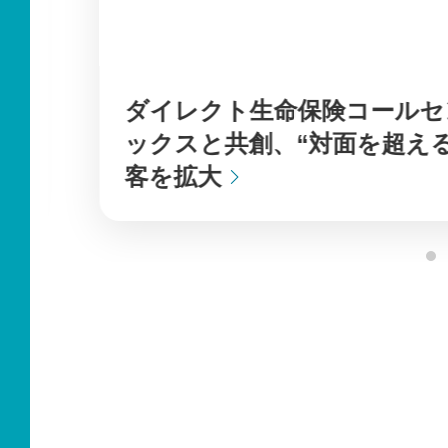
認・付与、請求書の
制度対応を支援
ダイレクト生命保険コールセ
ックスと共創、“対面を超える
客を拡大
化！技術活用の
インサイド
準化するメリット
題、成功の
2025年7月29日