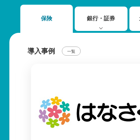
保険
銀行・証券
導入事例
一覧
ビス（正規化）
BPM-Qui
店
預かりして、全国住
を用いて高精度なメン
保険代理店向
BPM-Qu
Oソリューショ
業務課題を見極
QuickWin