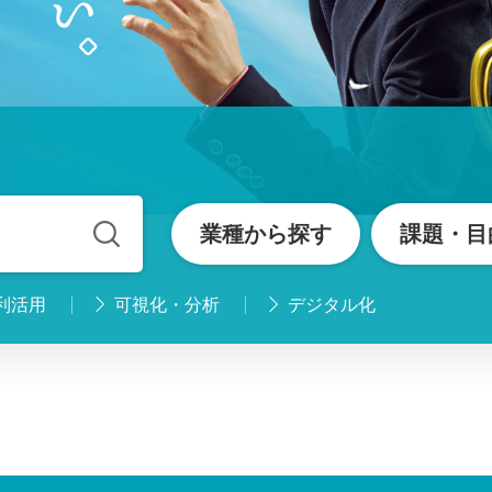
業種
から探す
課題・目
利活用
可視化・分析
デジタル化