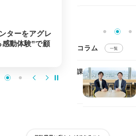
ンターをアグレ
実業務をBP
感動体験”で顧
の“理想の姿
コラム
一覧
セールスとは？メリットや課
Previous
Next
ポイントを解説