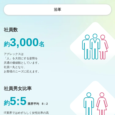
沿革
社員数
3,000
約
名
アグレックスは
「人」を大切にする姿勢を
共通の価値観としています。
社員一丸となり、
お客様のニーズに応えます。
社員男女比率
5:5
約
業界平均 8：2
IT業界ではめずらしく女性比率の高