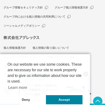
グループ情報セキュリティ方針
グループ個人情報保護方針
グループ内における個人情報の共同利用について
ソーシャルメディアポリシー
個人情報保護方針
個人情報の取り扱いについて
クッキー（Cookie）ポリシー
情報セキュリティ方針
On our website we use some cookies. These
特定個人情報取り扱い方針
当サイトのご利用にあたって
are necessary for our site to work properly
サイトマップ
and to give us information about how our site
SEMINAR / EVENT
is used.
レガシー運用に一歩踏み込
Learn more
む、内製開発によるフロント
システム構築
上部へ
Deny
Accept
2026年8月27日（木）14:00～14:50