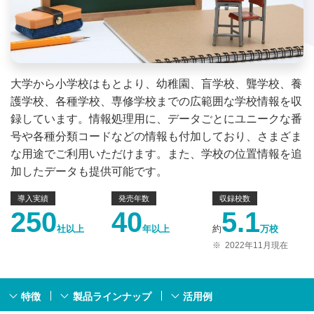
大学から小学校はもとより、幼稚園、盲学校、聾学校、養
護学校、各種学校、専修学校までの広範囲な学校情報を収
録しています。情報処理用に、データごとにユニークな番
号や各種分類コードなどの情報も付加しており、さまざま
な用途でご利用いただけます。また、学校の位置情報を追
加したデータも提供可能です。
導入実績
発売年数
収録校数
250
40
5.1
社以上
年以上
約
万校
※
2022年11月現在
特徴
製品ラインナップ
活用例