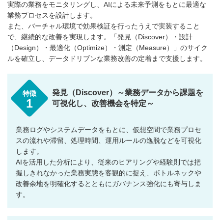
実際の業務をモニタリングし、AIによる未来予測をもとに最適な
業務プロセスを設計します。
また、バーチャル環境で効果検証を行ったうえで実装すること
で、継続的な改善を実現します。「発見（Discover）・設計
（Design）・最適化（Optimize）・測定（Measure）」のサイク
ルを確立し、データドリブンな業務改善の定着まで支援します。
発見（Discover）～業務データから課題を
特徴
1
可視化し、改善機会を特定～
業務ログやシステムデータをもとに、仮想空間で業務プロセ
スの流れや滞留、処理時間、運用ルールの逸脱などを可視化
します。
AIを活用した分析により、従来のヒアリングや経験則では把
握しきれなかった業務実態を客観的に捉え、ボトルネックや
改善余地を明確化するとともにガバナンス強化にも寄与しま
す。