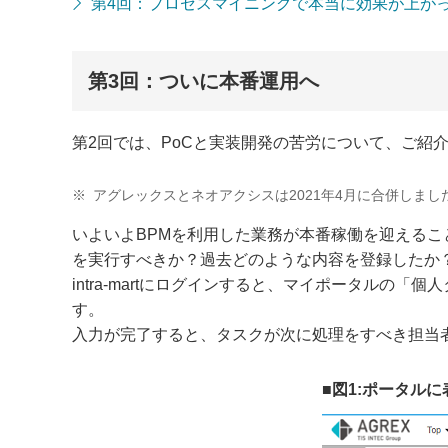
第4回：プロセスマイニングで本当に効果が上が
第3回：ついに本番運用へ
第2回では、PoCと実装開発の苦労について、ご紹
※
アグレックスとネオアクシスは2021年4月に合併しまし
いよいよBPMを利用した業務が本番稼働を迎えるこ
を実行すべきか？過去どのような内容を登録したか
intra-martにログインすると、マイポータル
す。
入力が完了すると、タスクが次に処理をすべき担当
■図1:ポータル