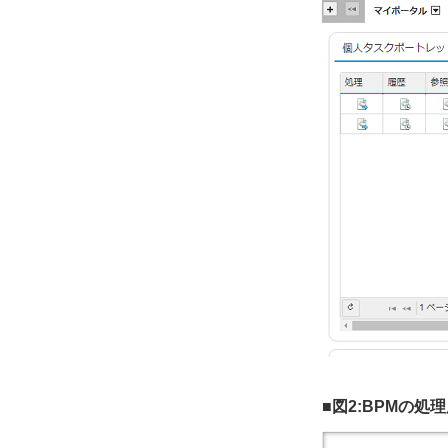
■図2:BPMの処