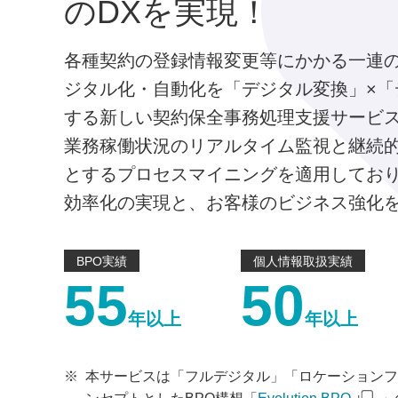
のDXを実現！
各種契約の登録情報変更等にかかる一連
ジタル化・自動化を「デジタル変換」×「
する新しい契約保全事務処理支援サービ
業務稼働状況のリアルタイム監視と継続
とするプロセスマイニングを適用してお
効率化の実現と、お客様のビジネス強化
BPO実績
個人情報取扱実績
55
50
年以上
年以上
※
本サービスは「フルデジタル」「ロケーションフ