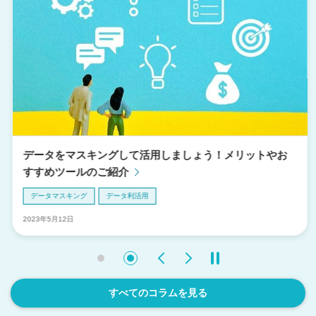
はじめてでも安心！豊富なサポートメニ
ューでIaaS(AWS・Azure)導入を支援
IaaS(AWS・Azure)導入支援サービ
ス
「検索」「対処」「管理」の3ステップ
で個人情報ファイルを保護します
P-Pointer File Security導入支援サ
ービス
データをマスキングして活用しましょう！メリットやお
すすめツールのご紹介
データマスキング
データ利活用
2023年5月12日
Previous
Next
すべてのコラムを見る