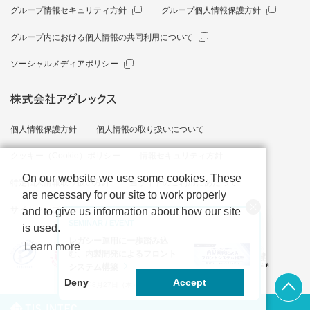
グループ情報セキュリティ方針
グループ個人情報保護方針
グループ内における個人情報の共同利用について
ソーシャルメディアポリシー
個人情報保護方針
個人情報の取り扱いについて
クッキー（Cookie）ポリシー
情報セキュリティ方針
On our website we use some cookies. These
特定個人情報取り扱い方針
当サイトのご利用にあたって
are necessary for our site to work properly
サイトマップ
and to give us information about how our site
SEMINAR / EVENT
is used.
レガシー運用に一歩踏み込
Learn more
む、内製開発によるフロント
システム構築
上部へ
Deny
Accept
2026年8月27日（木）14:00～14:50