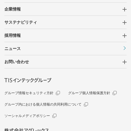
イヤのニーズに柔軟に対応
企業情報
Infor CSI関連サービス
サステナビリティ
豊富な標準機能と開発基盤を兼ね備えた
ハイブリッドERP
採用情報
Biz∫関連サービス
ニュース
システム共通基盤で業務プロセスのデジ
お問い合わせ
タル化・自動化を実現
intra-mart関連サービス
DXを促進する業務プロセス基盤で継続
グループ情報セキュリティ方針
グループ個人情報保護方針
的な業務改革をサポート
BPMデジタルサービス
グループ内における個人情報の共同利用について
ソーシャルメディアポリシー
簡単に実施でき、簡単に効果を出せる
「業務の見える化」サービス