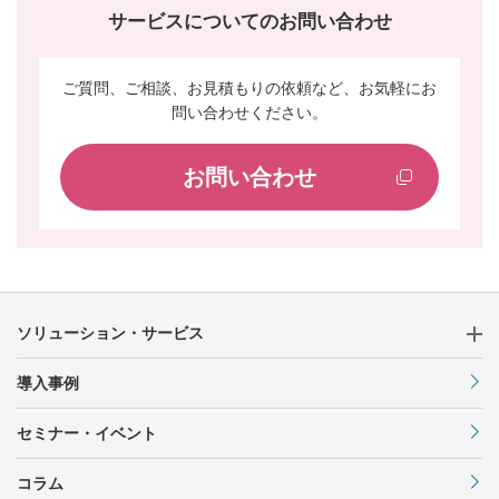
サービスについてのお問い合わせ
最適なツール選定と効果的な活用促進
で、業務全体の効率化を実現！
業務効率化ソリューション
ご質問、ご相談、お見積もりの依頼など、お気軽にお
問い合わせください。
お客様に気軽に相談いただける「ITのか
かりつけ医」
お問い合わせ
BPR支援サービス
IBM i を使い続けたい！もっと活用した
い！をサポートします
ライフサイクル・サポート for IBM
i
ソリューション・サービス
導入事例
IBM iに、もっと便利を
IBM i標準ツール/Toolbox
セミナー・イベント
コラム
工業用製品・素材加工メーカー、サプラ