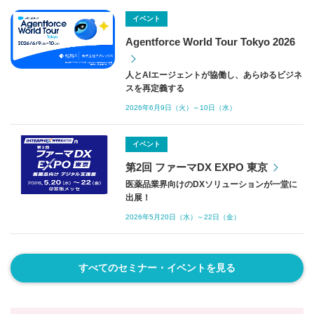
DXに最適なデジタル化を実現
イベント
Digitalization Center
Agentforce World Tour Tokyo 2026
人とAIエージェントが協働し、あらゆるビジネ
スを再定義する
業務効率化やDXを実現する、お客様業
務の可視化・分析・BPRソリューション
2026年6月9日（火）～10日（水）
ビジネス変革サービス
イベント
業界を問わず高品質でフレキシブルな
第2回 ファーマDX EXPO 東京
BPOサービスを提供
医薬品業界向けのDXソリューションが一堂に
BPOサービス
出展！
2026年5月20日（水）～22日（金）
導入実績No.1!名寄せツールのデファク
トスタンダード
すべてのセミナー・イベントを見る
Precisely Trillium関連ソリューシ
ョン（データクレンジング・名寄
せ）