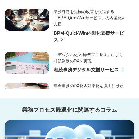
業務課題を見極め改善を促進する
「BPM-QuickWinサービス」の内製化を
支援
BPM-QuickWin内製化支援サービ
ス
「デジタル化 × 標準プロセス」により
相続業務のDXを実現
相続事務デジタル支援サービス
集金業務のDX化＆効率化を強力にサポ
ート。さまざまな金融機関や決済方法に
対応！
集金・収納支援サービス
業務プロセス最適化に関連するコラム
導入から内製化まで、アグレックスが伴
走。意思決定を速く、賢く、シンプル
に！