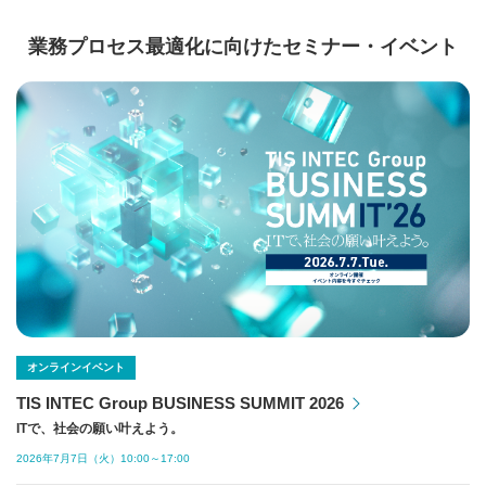
契約保全オートメーション事務サ
業務プロセス最適化に向けたセミナー・イベント
ービス
作業ログから業務の実行プロセスを迅速
かつ網羅的に可視化・分析
プロセスマイニングサービス
姓名辞書とBPOノウハウにより、戸籍へ
の振り仮名の登録に関わる一連の事務局
業務を支援
改正戸籍法対応 振り仮名登録ソリ
ューション
契約締結前後のリスク低減と契約業務全
オンラインイベント
体の最適化・効率化により契約DXを実
TIS INTEC Group BUSINESS SUMMIT 2026
現
ITで、社会の願い叶えよう。
契約業務バックオフィス支援サー
ビス
2026年7月7日（火）10:00～17:00