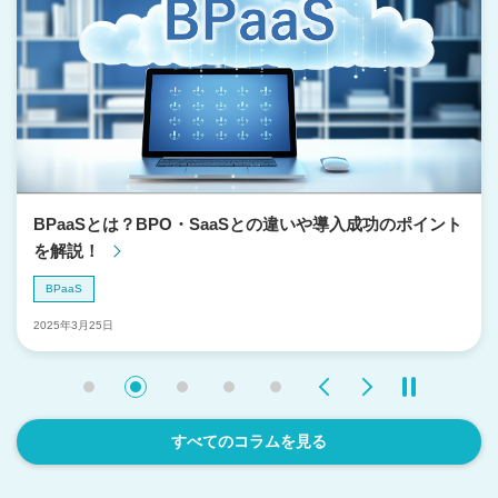
ASTERIA Warp活用支援サービス
業務プロセスの未来予測が可能なDTOア
プローチで継続的な業務改革をサポート
BPM-QuickWinサービス for
Salesforce
BPaaSとは？BPO・SaaSとの違いや導入成功のポイント
3ヶ月間で業務課題を見極め、具体的な
業務改革案を提示
を解説！
BPM-QuickWinサービス
BPaaS
2025年3月25日
ビジネスプロセス変革とDX人材育成を
同時に実現する共創型ワークショップ
Previous
Next
プロセス変革チャレンジ
すべてのコラムを見る
アグレックスのBPOノウハウとデジタル
技術の活用により、契約保全事務プロセ
スのデジタル化・自動化を実現